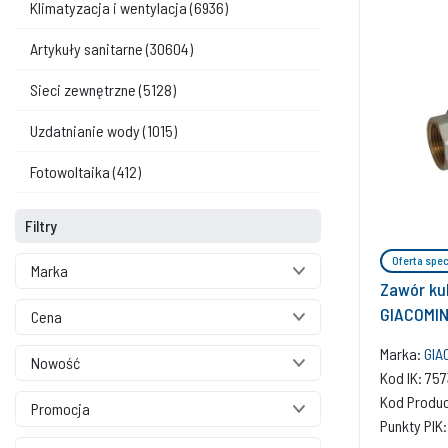
Klimatyzacja i wentylacja
(6936)
Artykuły sanitarne
(30604)
Sieci zewnętrzne
(5128)
Uzdatnianie wody
(1015)
Fotowoltaika
(412)
Filtry
Oferta spec
Marka
Zawór ku
GIACOMINI
Cena
Marka:
GIA
Nowość
Kod IK: 7
Kod Produ
Promocja
Punkty PIK: