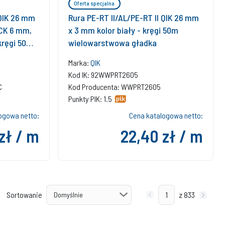
Oferta specjalna
 QIK 26 mm
Rura PE-RT II/AL/PE-RT II QIK 26 mm
BCK 6 mm,
x 3 mm kolor biały - kręgi 50m
 kręgi 50m
wielowarstwowa gładka
Marka:
QIK
Kod IK: 92WWPRT2605
C
Kod Producenta: WWPRT2605
Punkty PIK: 1.5
ogowa netto:
Cena katalogowa netto:
zł / m
22,40 zł / m
Sortowanie
z 833