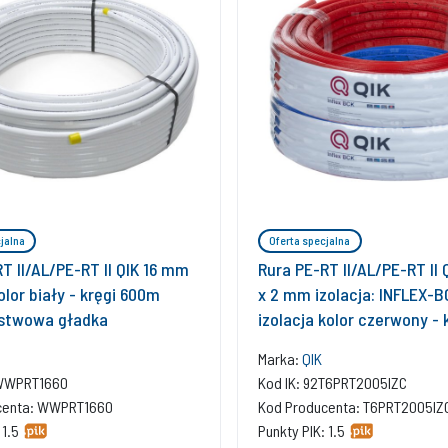
jalna
Oferta specjalna
T II/AL/PE-RT II QIK 16 mm
Rura PE-RT II/AL/PE-RT II
lor biały - kręgi 600m
x 2 mm izolacja: INFLEX-
stwowa gładka
izolacja kolor czerwony -
wielowarstwowa gładka
Marka:
QIK
2WWPRT1660
Kod IK: 92T6PRT2005IZC
centa: WWPRT1660
Kod Producenta: T6PRT2005IZ
 1.5
Punkty PIK: 1.5