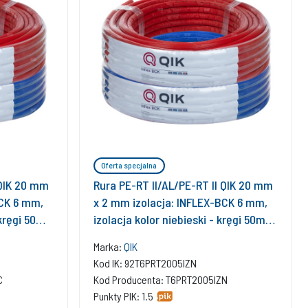
Oferta specjalna
 QIK 20 mm
Rura PE-RT II/AL/PE-RT II QIK 20 mm
BCK 6 mm,
x 2 mm izolacja: INFLEX-BCK 6 mm,
 kręgi 50m
izolacja kolor niebieski - kręgi 50m
wielowarstwowa gładka
Marka:
QIK
Kod IK: 92T6PRT2005IZN
C
Kod Producenta: T6PRT2005IZN
Punkty PIK: 1.5