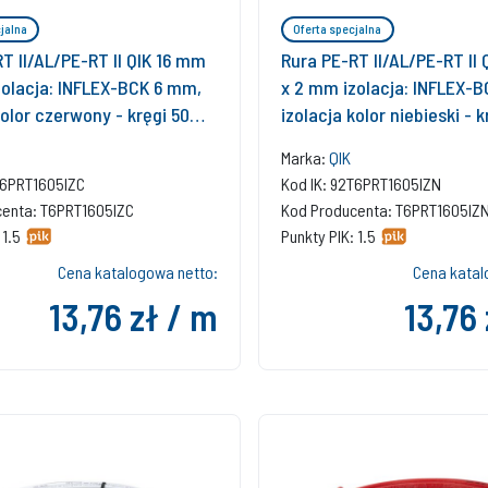
jalna
Oferta specjalna
T II/AL/PE-RT II QIK 16 mm
Rura PE-RT II/AL/PE-RT II
zolacja: INFLEX-BCK 6 mm,
x 2 mm izolacja: INFLEX-
kolor czerwony - kręgi 50m
izolacja kolor niebieski - 
stwowa gładka
wielowarstwowa gładka
Marka:
QIK
T6PRT1605IZC
Kod IK: 92T6PRT1605IZN
centa: T6PRT1605IZC
Kod Producenta: T6PRT1605IZ
 1.5
Punkty PIK: 1.5
Cena katalogowa netto:
Cena katal
13,76 zł / m
13,76