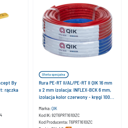
Oferta specjalna
ncept By
Rura PE-RT II/AL/PE-RT II QIK 16 mm
t: rączka
x 2 mm izolacja: INFLEX-BCK 6 mm,
izolacja kolor czerwony - kręgi 100m
wielowarstwowa gładka
Marka:
QIK
04
Kod IK: 92T6PRT1610IZC
Kod Producenta: T6PRT1610IZC