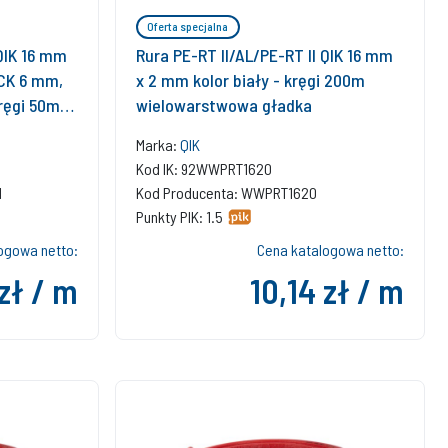
Oferta specjalna
 QIK 16 mm
Rura PE-RT II/AL/PE-RT II QIK 16 mm
BCK 6 mm,
x 2 mm kolor biały - kręgi 200m
kręgi 50m
wielowarstwowa gładka
Marka:
QIK
Kod IK: 92WWPRT1620
N
Kod Producenta: WWPRT1620
Punkty PIK: 1.5
ogowa netto:
Cena katalogowa netto:
 zł / m
10,14 zł / m