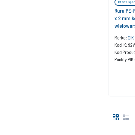
Oferta spec
Rura PE-R
x 2 mm ko
wielowar
Marka:
QIK
Kod IK: 9
Kod Produ
Punkty PIK: