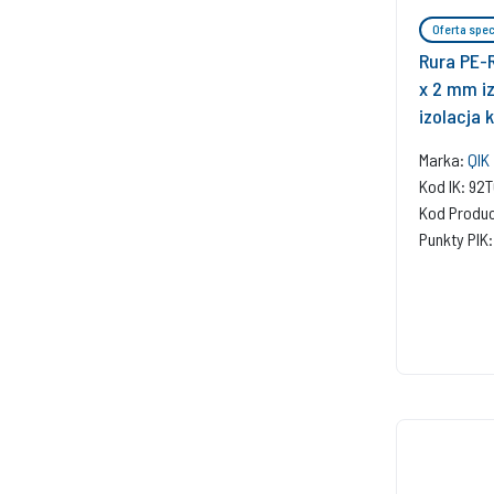
Oferta spec
Rura PE-R
x 2 mm i
izolacja 
wielowar
Marka:
QIK
Kod IK: 92
Kod Produ
Punkty PIK: