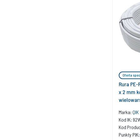
Oferta spec
Rura PE-R
x 2 mm ko
wielowar
Marka:
QIK
Kod IK: 9
Kod Produ
Punkty PIK: