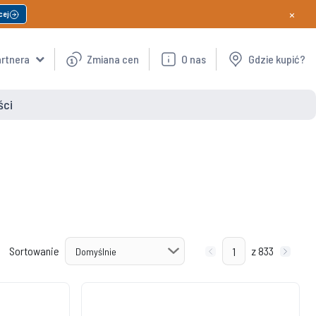
×
cej
artnera
Zmiana cen
O nas
Gdzie kupić?
ści
Sortowanie
z 833