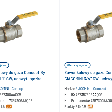
jalna
Oferta specjalna
lowy do gazu Concept By
Zawór kulowy do gazu Co
 1'' GW, uchwyt: rączka
GIACOMINI 3/4'' GW, uchwy
COMINI - Concept
Marka:
GIACOMINI - Concept
573R730GAAQ05
Kod IK: 7573R730GAAQ04
centa: 73R730GAAQ05
Kod Producenta: 73R730GAAQ
 1.5
Punkty PIK: 1.5