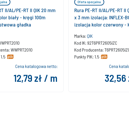
jalna
Oferta specjalna
T II/AL/PE-RT II QIK 20 mm
Rura PE-RT II/AL/PE-RT II
lor biały - kręgi 100m
x 3 mm izolacja: INFLEX-
stwowa gładka
izolacja kolor czerwony -
wielowarstwowa gładka
Marka:
QIK
2WWPRT2010
Kod IK: 92T6PRT2605IZC
centa: WWPRT2010
Kod Producenta: T6PRT2605IZ
 1.5
Punkty PIK: 1.5
Cena katalogowa netto:
Cena katal
12,79 zł / m
32,56 